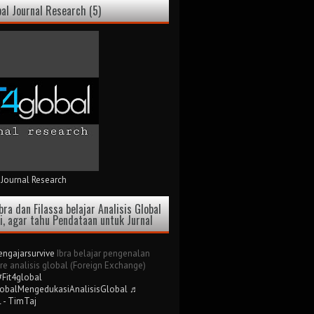
bal Journal Research (5)
 Journal Research
bra dan Filassa belajar Analisis Global
ri, agar tahu Pendataan untuk Jurnal
ngajarsurvive
Ibra belajar pengenalan
re analisis global (Foreign Exchange)
#Fit4global
lobalMengedukasiAnalisisGlobal
♬
l - TimTaj