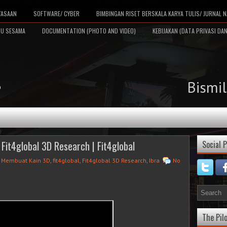
YASAAN
SOFTWARE/ CYBER
BIMBINGAN RISET BERSKALA KARYA TULIS/ JURNAL N
TU SESAMA
DOCUMENTATION (PHOTO AND VIDEO)
KEBIJAKAN (DATA PRIVASI DAN
Bismi
D
Fit4global 3D Research | Fit4global
Social P
 Membuat Kain 3D
,
fit4global
,
Fit4global 3D Research
,
Ibra
No
The Pilo