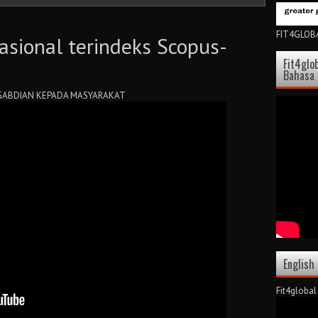
FIT4GLOBA
nasional terindeks Scopus-
Fit4glo
Bahasa
ENGABDIAN KEPADA MASYARAKAT
English
Fit4global