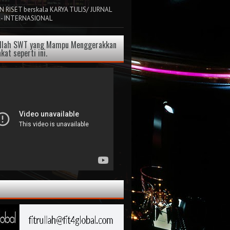
 RISET berskala KARYA TULIS/ JURNAL
 - INTERNASIONAL
Allah SWT yang Mampu Menggerakkan
kat seperti ini.