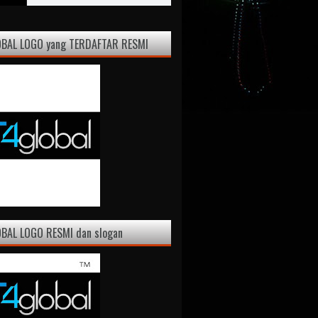
OBAL LOGO yang TERDAFTAR RESMI
BAL LOGO RESMI dan slogan