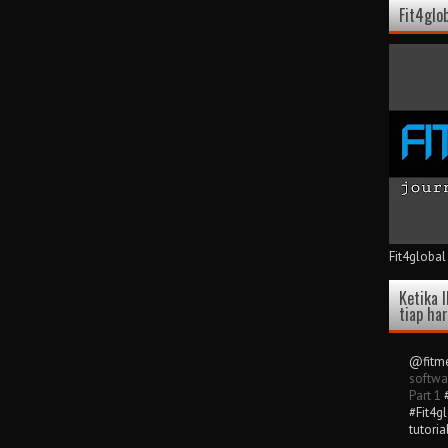
Fit4glo
Fit4global
Ketika I
tiap ha
@fitme
softwa
Part 1
#Fit4g
tutoria