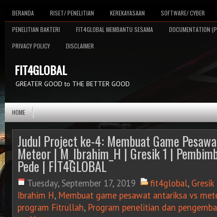
BERANDA
RISET/ PENELITIAN
KEREKAYASAAN
SOFTWARE/ CYBER
PENELITIAN BAKTERI
FIT4GLOBAL MEMBANTU SESAMA
DOCUMENTATION (P
PRIVACY POLICY
DISCLAIMER
FIT4GLOBAL
GREATER GOOD to THE BETTER GOOD
HOME
Judul Project ke-4: Membuat Game Pesawat
Meteor | M_Ibrahim_H | Gresik 1 | Pembimbi
Pede | FIT4GLOBAL
Tuesday, September 17, 2019
fit4global
,
Gresik
Ibrahim H
,
Membuat game pesawat antariksa vs met
program Fitrullah
,
Program penelitian dan pengemba