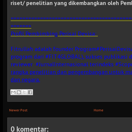
riset/ penelitian yang dikembangkan oleh Pem
=========================================
=======
Profil Pembimbing Perisai Devisa:
Fitrullah adalah founder Program#PerisaiDevisa
program dari #FIT4GLOBAL), sukses publikasi 
reviewer #JurnalInternasional terindeks #Scop
rangka penelitian dan pengembangan untuk ma
dan negara.
Newer Post
Home
0 komentar: