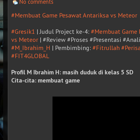
No comments
#Membuat Game Pesawat Antariksa vs Meteor
#Gresik1
| Judul Project ke-4:
#Membuat Game P
vs Meteor
| #Review #Proses #Presentasi #Analis
#M_Ibrahim_H
| Pembimbing:
#Fitrullah
#Peris
#FIT4GLOBAL
Profil M Ibrahim H: masih duduk di kelas 5 SD
Cita-cita: membuat game