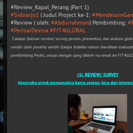
#Review_Kapal_Perang (Part 1)
#Sidoarjo1
| Judul Project ke-1:
#MendesainGam
#Review
| oleh:
#Abdurrahman
| Pembimbing:
#
#PerisaiDevisa
#FIT4GLOBAL
Catatan: (tulisan review/ survey, proses, presentasi, dan analisis globa
sendiri oleh peserta sendiri (tanpa didekte namun diarahkan maksudn
pembimbing Pede), sesuai dengan yang dikirim via email ke FIT4GL
(1). REVIEW/ SURVEY
(mencoba untuk menganalisa karya sejenis, bisa dari intern