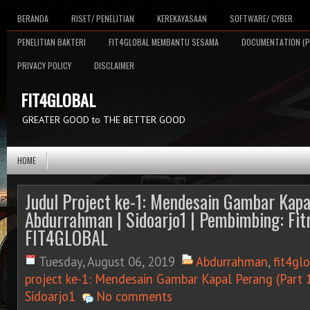
BERANDA
RISET/ PENELITIAN
KEREKAYASAAN
SOFTWARE/ CYBER
PENELITIAN BAKTERI
FIT4GLOBAL MEMBANTU SESAMA
DOCUMENTATION (P
PRIVACY POLICY
DISCLAIMER
FIT4GLOBAL
GREATER GOOD to THE BETTER GOOD
HOME
Judul Project ke-1: Mendesain Gambar Kapal
Abdurrahman | Sidoarjo1 | Pembimbing: Fitr
FIT4GLOBAL
Tuesday, August 06, 2019
Abdurrahman
,
fit4gl
project ke-1: Mendesain Gambar Kapal Perang (Part 
Sidoarjo1
No comments