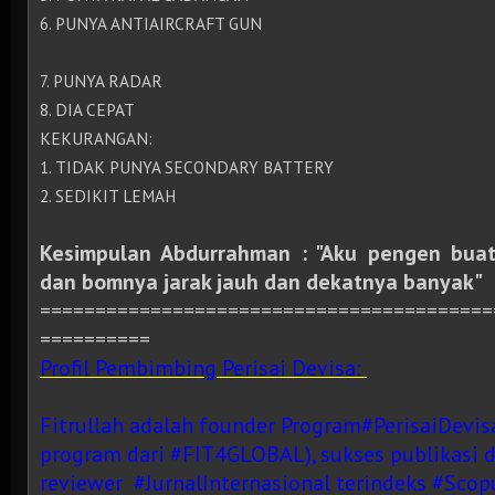
6. PUNYA ANTIAIRCRAFT GUN
7. PUNYA RADAR
8. DIA CEPAT
KEKURANGAN:
1. TIDAK PUNYA SECONDARY BATTERY
2. SEDIKIT LEMAH
Kesimpulan Abdurrahman : "Aku pengen bua
dan bomnya jarak jauh dan dekatnya banyak"
=========================================
==========
Profil Pembimbing Perisai Devisa:
Fitrullah adalah founder Program#PerisaiDevisa
program dari #FIT4GLOBAL), sukses publikasi 
reviewer #JurnalInternasional terindeks #Scop