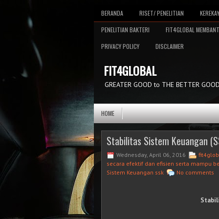
BERANDA
RISET/ PENELITIAN
KEREKA
PENELITIAN BAKTERI
FIT4GLOBAL MEMBAN
PRIVACY POLICY
DISCLAIMER
FIT4GLOBAL
GREATER GOOD to THE BETTER GOO
HOME
Stabilitas Sistem Keuangan (
Wednesday, April 06, 2016
fit4glo
secara efektif dan efisien serta mampu b
Sistem Keuangan ssk
No comments
Stabil