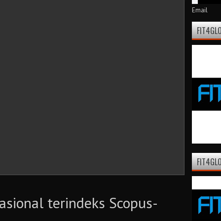
Email
FIT4GL
FIT4GLO
nasional terindeks Scopus-