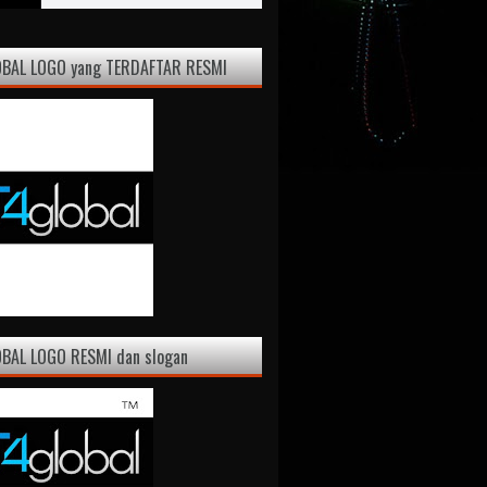
OBAL LOGO yang TERDAFTAR RESMI
BAL LOGO RESMI dan slogan