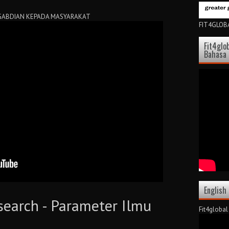
ENGABDIAN KEPADA MASYARAKAT
FIT4GLOBA
Fit4glo
Bahasa
English
search - Parameter Ilmu
Fit4global