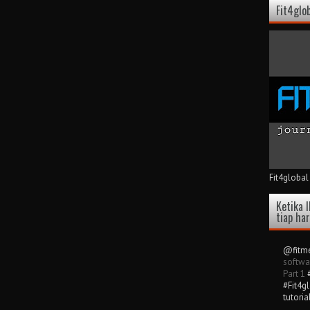
Fit4glo
Fit4global
Ketika I
tiap ha
@fitme
softwa
Part 1
#Fit4g
tutoria