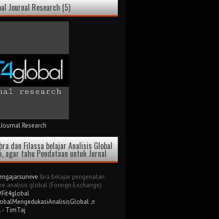
bal Journal Research (5)
 Journal Research
bra dan Filassa belajar Analisis Global
ri, agar tahu Pendataan untuk Jurnal
ngajarsurvive
Ibra belajar pengenalan
re analisis global (Foreign Exchange)
#Fit4global
lobalMengedukasiAnalisisGlobal
♬
l - TimTaj