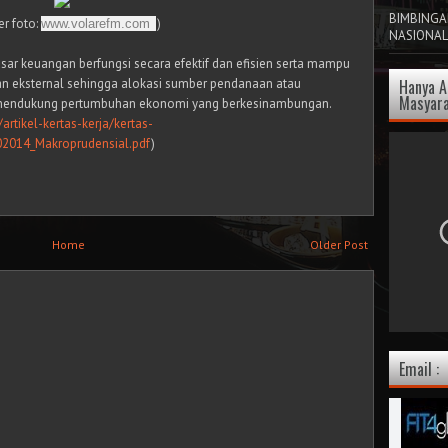
BIMBINGAN
r foto:
)
www.volarefm.com
NASIONAL
sar keuangan berfungsi secara efektif dan efisien serta mampu
dan eksternal sehingga alokasi sumber pendanaan atau
Hanya 
Masyara
 mendukung pertumbuhan ekonomi yang berkesinambungan.
/artikel-kertas-kerja/kertas-
2014_Makroprudensial.pdf
)
Home
Older Post
Email :