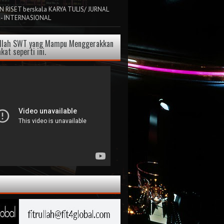
 RISET berskala KARYA TULIS/ JURNAL
 - INTERNASIONAL
Allah SWT yang Mampu Menggerakkan
kat seperti ini.