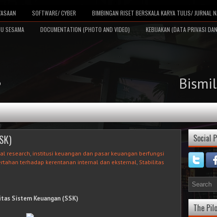
YASAAN
SOFTWARE/ CYBER
BIMBINGAN RISET BERSKALA KARYA TULIS/ JURNAL N
TU SESAMA
DOCUMENTATION (PHOTO AND VIDEO)
KEBIJAKAN (DATA PRIVASI DAN
Bismi
D
SSK)
Social P
bal research
,
institusi keuangan dan pasar keuangan berfungsi
ertahan terhadap kerentanan internal dan eksternal
,
Stabilitas
itas Sistem Keuangan (SSK)
The Pilo